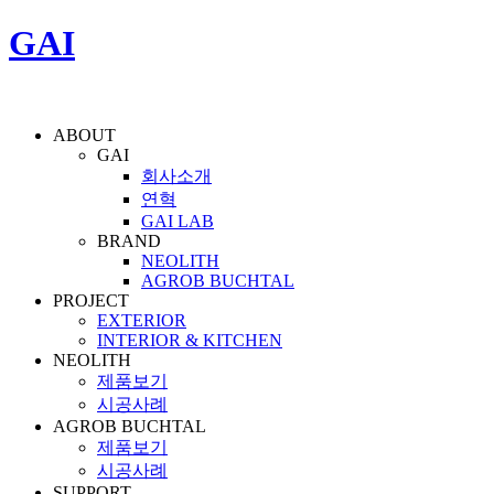
GAI
ABOUT
GAI
회사소개
연혁
GAI LAB
BRAND
NEOLITH
AGROB BUCHTAL
PROJECT
EXTERIOR
INTERIOR & KITCHEN
NEOLITH
제품보기
시공사례
AGROB BUCHTAL
제품보기
시공사례
SUPPORT