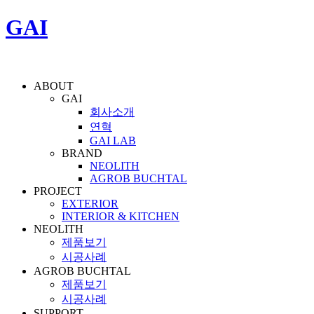
GAI
ABOUT
GAI
회사소개
연혁
GAI LAB
BRAND
NEOLITH
AGROB BUCHTAL
PROJECT
EXTERIOR
INTERIOR & KITCHEN
NEOLITH
제품보기
시공사례
AGROB BUCHTAL
제품보기
시공사례
SUPPORT