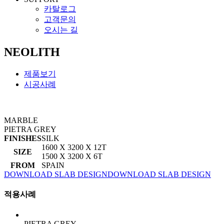
카탈로그
고객문의
오시는 길
NEOLITH
제품보기
시공사례
MARBLE
PIETRA GREY
FINISHES
SILK
1600 X 3200 X 12T
SIZE
1500 X 3200 X 6T
FROM
SPAIN
DOWNLOAD SLAB DESIGN
DOWNLOAD SLAB DESIGN
적용사례
PIETRA GREY