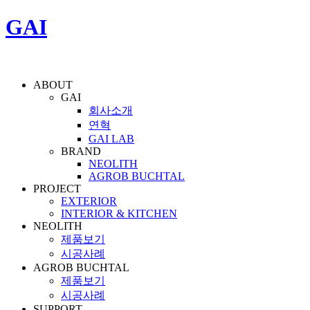
GAI
ABOUT
GAI
회사소개
연혁
GAI LAB
BRAND
NEOLITH
AGROB BUCHTAL
PROJECT
EXTERIOR
INTERIOR & KITCHEN
NEOLITH
제품보기
시공사례
AGROB BUCHTAL
제품보기
시공사례
SUPPORT