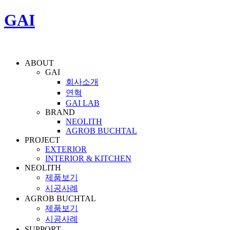
GAI
ABOUT
GAI
회사소개
연혁
GAI LAB
BRAND
NEOLITH
AGROB BUCHTAL
PROJECT
EXTERIOR
INTERIOR & KITCHEN
NEOLITH
제품보기
시공사례
AGROB BUCHTAL
제품보기
시공사례
SUPPORT