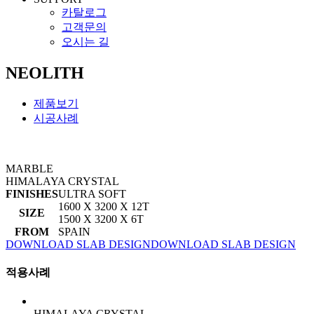
카탈로그
고객문의
오시는 길
NEOLITH
제품보기
시공사례
MARBLE
HIMALAYA CRYSTAL
FINISHES
ULTRA SOFT
1600 X 3200 X 12T
SIZE
1500 X 3200 X 6T
FROM
SPAIN
DOWNLOAD SLAB DESIGN
DOWNLOAD SLAB DESIGN
적용사례
HIMALAYA CRYSTAL