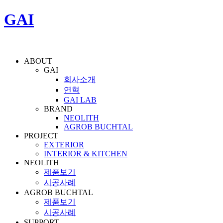
GAI
ABOUT
GAI
회사소개
연혁
GAI LAB
BRAND
NEOLITH
AGROB BUCHTAL
PROJECT
EXTERIOR
INTERIOR & KITCHEN
NEOLITH
제품보기
시공사례
AGROB BUCHTAL
제품보기
시공사례
SUPPORT