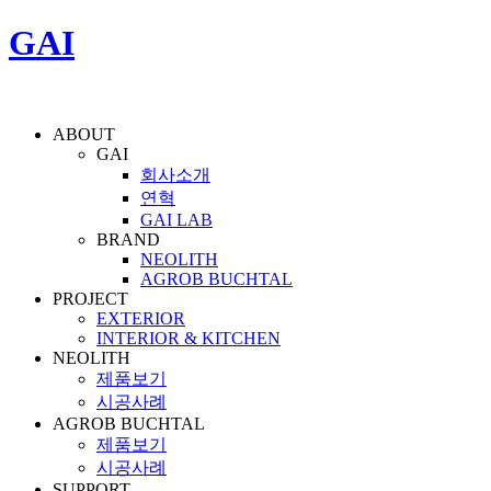
GAI
ABOUT
GAI
회사소개
연혁
GAI LAB
BRAND
NEOLITH
AGROB BUCHTAL
PROJECT
EXTERIOR
INTERIOR & KITCHEN
NEOLITH
제품보기
시공사례
AGROB BUCHTAL
제품보기
시공사례
SUPPORT